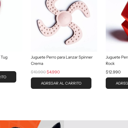
u
l
a
r
Juguete Perro para Lanzar Spinner
 Tug
Juguete Per
Crema
Rock
P
$10.990
$4.990
$12.990
ITO
r
AGREGAR AL CARRITO
AGREG
e
c
i
o
r
e
g