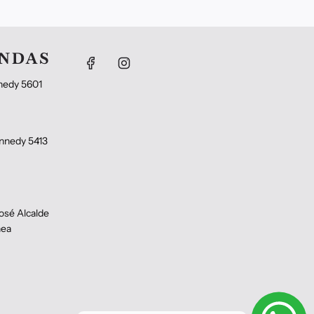
ENDAS
nedy 5601
nnedy 5413
osé Alcalde
hea