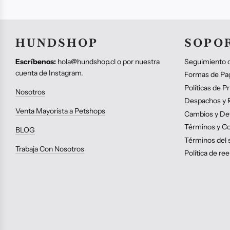
HUNDSHOP
SOPO
Escríbenos:
hola@hundshop.cl o por nuestra
Seguimiento d
cuenta de Instagram.
Formas de Pa
Políticas de P
Nosotros
Despachos y R
Venta Mayorista a Petshops
Cambios y De
Términos y Co
BLOG
Términos del s
Trabaja Con Nosotros
Política de r