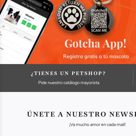
l
a
r
¿TIENES UN PETSHOP?
Pide nuestro catálogo mayorista
ÚNETE A NUESTRO NEWS
¡Va mucho amor en cada mail!