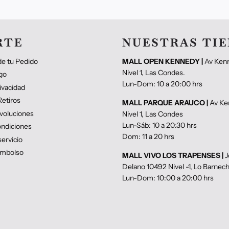
RTE
NUESTRAS TI
e tu Pedido
MALL OPEN KENNEDY |
Av Ken
Nivel 1, Las Condes.
go
Lun-Dom: 10 a 20:00 hrs
rivacidad
etiros
MALL PARQUE ARAUCO |
Av Ke
voluciones
Nivel 1, Las Condes
Lun-Sáb: 10 a 20:30 hrs
ndiciones
Dom: 11 a 20 hrs
ervicio
eembolso
MALL VIVO LOS TRAPENSES |
J
Delano 10492 Nivel -1, Lo Barnec
Lun-Dom: 10:00 a 20:00 hrs