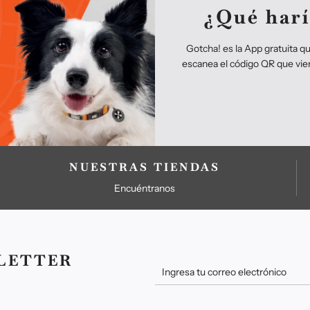
u
¿Qué harí
l
a
r
Gotcha! es la App gratuita q
escanea el código QR que vie
NUESTRAS TIENDAS
Encuéntranos
LETTER