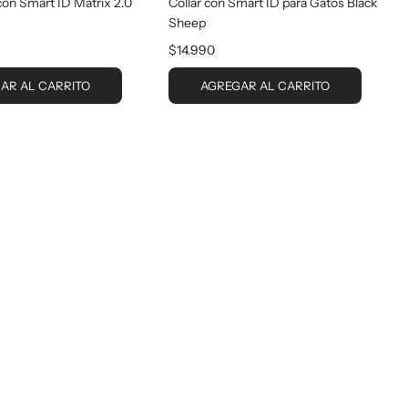
con Smart ID Matrix 2.0
Collar con Smart ID para Gatos Black
Sheep
$14.990
AR AL CARRITO
AGREGAR AL CARRITO