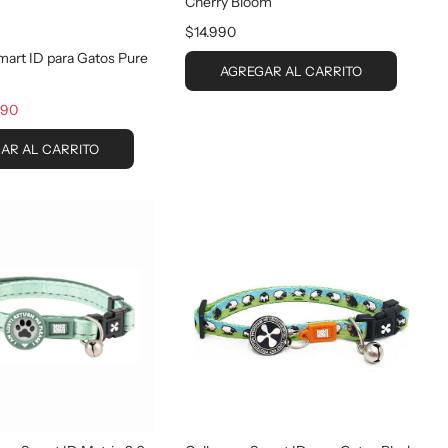
Cherry Bloom
$14.990
mart ID para Gatos Pure
AGREGAR AL CARRITO
990
AR AL CARRITO