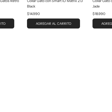
 Gatos Retro
Collar Gato con Smart ID Matrix 2.0
Collar Gato 
Black
Jade
$14.990
$18.990
ITO
AGREGAR AL CARRITO
AGREG