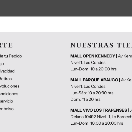
RTE
NUESTRAS TI
e tu Pedido
MALL OPEN KENNEDY |
Av Ken
Nivel 1, Las Condes.
go
Lun-Dom: 10 a 20:00 hrs
rivacidad
etiros
MALL PARQUE ARAUCO |
Av Ke
voluciones
Nivel 1, Las Condes
Lun-Sáb: 10 a 20:30 hrs
ndiciones
Dom: 11 a 20 hrs
ervicio
eembolso
MALL VIVO LOS TRAPENSES |
J
Delano 10492 Nivel -1, Lo Barnec
Lun-Dom: 10:00 a 20:00 hrs