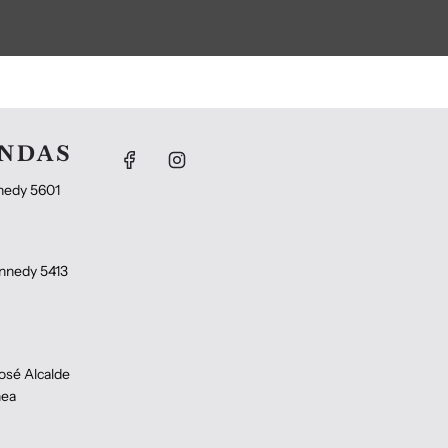
ENDAS
nedy 5601
nnedy 5413
osé Alcalde
hea