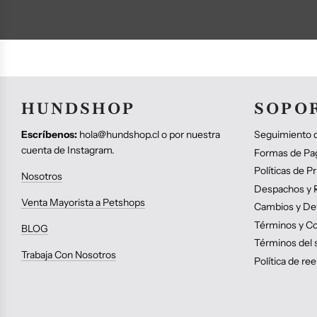
HUNDSHOP
SOPO
Escríbenos:
hola@hundshop.cl o por nuestra
Seguimiento d
cuenta de Instagram.
Formas de Pa
Políticas de P
Nosotros
Despachos y R
Venta Mayorista a Petshops
Cambios y De
Términos y Co
BLOG
Términos del s
Trabaja Con Nosotros
Política de r