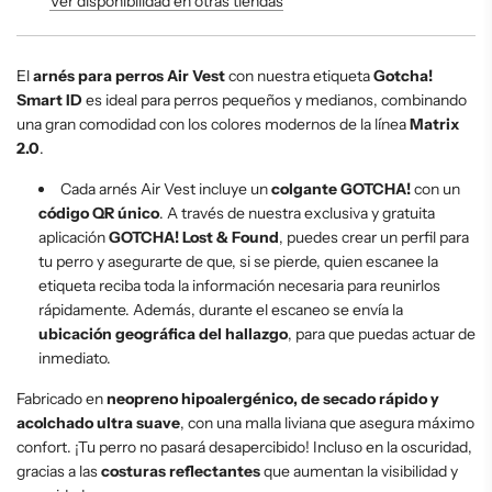
Ver disponibilidad en otras tiendas
.
.
El
arnés para perros Air Vest
con nuestra etiqueta
Gotcha!
Smart ID
es ideal para perros pequeños y medianos, combinando
una gran comodidad con los colores modernos de la línea
Matrix
2.0
.
Cada arnés Air Vest incluye un
colgante GOTCHA!
con un
código QR único
. A través de nuestra exclusiva y gratuita
aplicación
GOTCHA! Lost & Found
, puedes crear un perfil para
tu perro y asegurarte de que, si se pierde, quien escanee la
etiqueta reciba toda la información necesaria para reunirlos
rápidamente. Además, durante el escaneo se envía la
ubicación geográfica del hallazgo
, para que puedas actuar de
inmediato.
Fabricado en
neopreno hipoalergénico, de secado rápido y
acolchado ultra suave
, con una malla liviana que asegura máximo
confort. ¡Tu perro no pasará desapercibido! Incluso en la oscuridad,
gracias a las
costuras reflectantes
que aumentan la visibilidad y