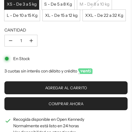
de
regular
XS - De 3 a 5 kg
S - De 5 a 8 Kg
M - De 8 a 10 kg
L - De 10 a 15 Kg
XL - De 15 a 12 kg
XXL - De 22 a 32 Kg
oferta
CANTIDAD
En Stock
3 cuotas sin interés con débito y crédito
C
AGREGAR AL CARRITO
A
R
G
COMPRAR AHORA
A
N
Recogida disponible en Open Kennedy
D
O
Normalmente está listo en 24 horas
.