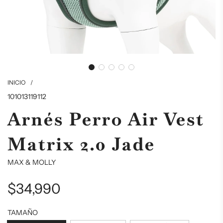
INICIO
/
101013119112
Arnés Perro Air Vest
Matrix 2.0 Jade
MAX & MOLLY
$34,990
Precio
Precio
TAMAÑO