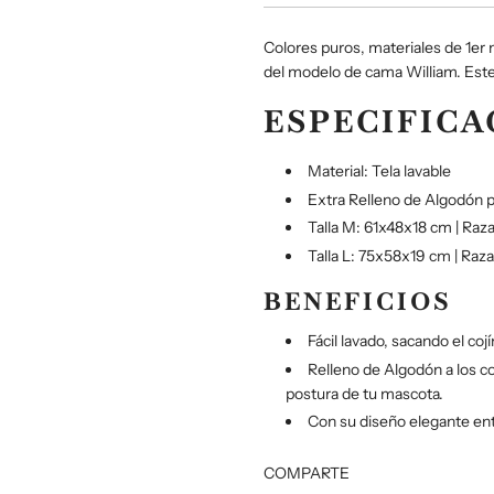
Colores puros, materiales de 1er n
del modelo de cama William. Este 
ESPECIFICA
Material: Tela lavable
Extra Relleno de Algodón pa
Talla M: 61x48x18 cm | Ra
Talla L: 75x58x19 cm |
Raza
BENEFICIOS
Fácil lavado, sacando el coj
Relleno de Algodón a los c
postura de tu mascota.
Con su diseño elegante ent
COMPARTE