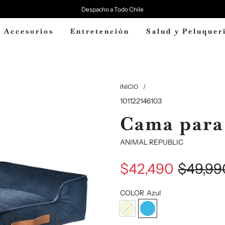
Despacho a Todo Chile
Accesorios
Entretención
Salud y Peluquer
INICIO
/
101122146103
Cama para
ANIMAL REPUBLIC
$42,490
$49,99
Precio
Precio
COLOR
Azul
de
regular