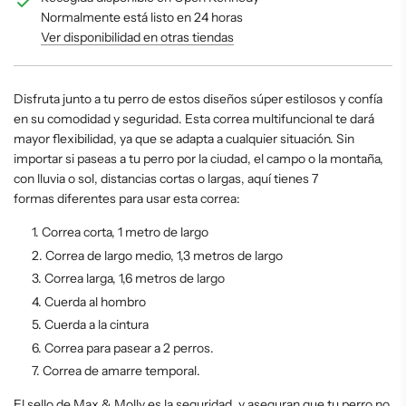
D
Normalmente está listo en 24 horas
O
Ver disponibilidad en otras tiendas
.
.
.
Disfruta junto a tu perro de estos diseños súper estilosos y confía
en su comodidad y seguridad. Esta correa multifuncional te dará
mayor flexibilidad, ya que se adapta a cualquier situación. Sin
importar si paseas a tu perro por la ciudad, el campo o la montaña,
con lluvia o sol, distancias cortas o largas, aquí tienes 7
formas diferentes para usar esta correa:
Correa corta, 1 metro de largo
Correa de largo medio, 1,3 metros de largo
Correa larga, 1,6 metros de largo
Cuerda al hombro
Cuerda a la cintura
Correa para pasear a 2 perros.
Correa de amarre temporal.
El sello de Max & Molly es la seguridad, y aseguran que tu perro no