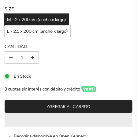
Precio
Precio
SIZE
de
regular
M - 2 x 200 cm (ancho x largo)
L - 2,5 x 200 cm (ancho x largo)
oferta
CANTIDAD
En Stock
3 cuotas sin interés con débito y crédito
C
AGREGAR AL CARRITO
A
R
G
A
N
Recogida disponible en Open Kennedy