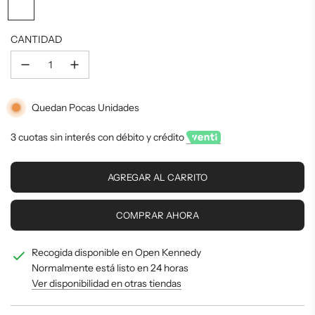
de
regular
oferta
CANTIDAD
Quedan Pocas Unidades
3 cuotas sin interés con débito y crédito
C
AGREGAR AL CARRITO
A
R
G
COMPRAR AHORA
A
N
Recogida disponible en Open Kennedy
D
O
Normalmente está listo en 24 horas
.
Ver disponibilidad en otras tiendas
.
.