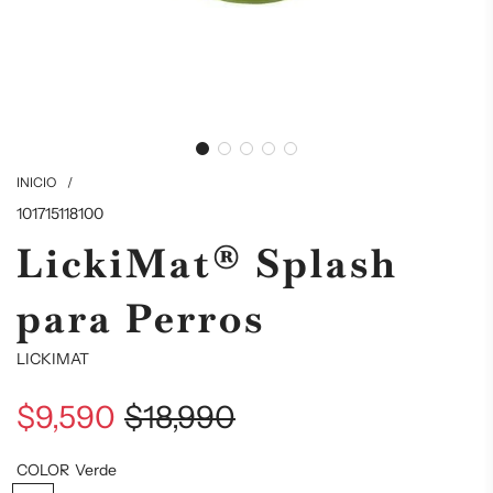
INICIO
/
101715118100
LickiMat® Splash
para Perros
LICKIMAT
$9,590
$18,990
Precio
Precio
COLOR
Verde