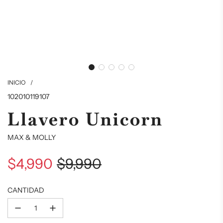
INICIO
/
102010119107
Llavero Unicorn
MAX & MOLLY
$4,990
$9,990
Precio
Precio
CANTIDAD
de
regular