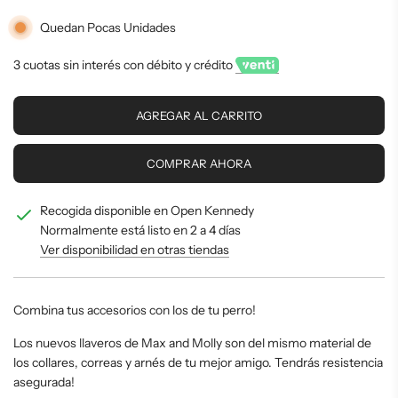
oferta
Quedan Pocas Unidades
3 cuotas sin interés con débito y crédito
C
AGREGAR AL CARRITO
A
R
G
COMPRAR AHORA
A
N
Recogida disponible en Open Kennedy
D
O
Normalmente está listo en 2 a 4 días
.
Ver disponibilidad en otras tiendas
.
.
Combina tus accesorios con los de tu perro!
Los nuevos llaveros de Max and Molly son del mismo material de
los collares, correas y arnés de tu mejor amigo. Tendrás resistencia
asegurada!