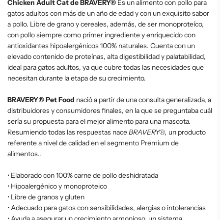
Chicken Adult Cat de BRAVERY®
Es un alimento con pollo para
.
.
gatos adultos con más de un año de edad y con un exquisito sabor
.
a pollo.
Libre de grano y cereales, además, de ser monoproteíco,
con pollo siempre como primer ingrediente y enriquecido con
antioxidantes hipoalergénicos 100% naturales. Cuenta con un
elevado contenido de proteínas, alta digestibilidad y palatabilidad,
ideal para gatos adultos, ya que cubre todas las necesidades que
necesitan durante la etapa de su crecimiento.
BRAVERY
®
Pet Food
nació a partir de una consulta generalizada, a
distribuidores y consumidores finales, en la que se preguntaba cuál
sería su propuesta para el mejor alimento para una mascota.
Resumiendo todas las respuestas nace
BRAVERY
®,
un producto
referente a nivel de calidad en el segmento Premium de
alimentos..
• Elaborado con 100% carne de pollo deshidratada
• Hipoalergénico y monoproteico
• Libre de granos y gluten
• Adecuado para gatos con sensibilidades, alergias o intolerancias
• Ayuda a asegurar un crecimiento armonioso, un sistema