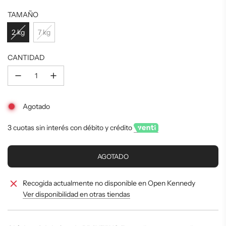
Precio
Precio
TAMAÑO
de
regular
2 kg
7 kg
oferta
CANTIDAD
Agotado
3 cuotas sin interés con débito y crédito
C
AGOTADO
A
R
Recogida actualmente no disponible en Open Kennedy
G
A
Ver disponibilidad en otras tiendas
N
D
O