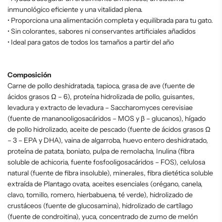
inmunológico eficiente y una vitalidad plena.
• Proporciona una alimentación completa y equilibrada para tu gato.
• Sin colorantes, sabores ni conservantes artificiales añadidos
• Ideal para gatos de todos los tamaños a partir del año
Composición
Carne de pollo deshidratada, tapioca, grasa de ave (fuente de
ácidos grasos Ω – 6), proteína hidrolizada de pollo, guisantes,
levadura y extracto de levadura – Saccharomyces cerevisiae
(fuente de mananooligosacáridos – MOS y β – glucanos), hígado
de pollo hidrolizado, aceite de pescado (fuente de ácidos grasos Ω
– 3 – EPA y DHA), vaina de algarroba, huevo entero deshidratado,
proteína de patata, boniato, pulpa de remolacha, Inulina (fibra
soluble de achicoria, fuente fosfooligosacáridos – FOS), celulosa
natural (fuente de fibra insoluble), minerales, fibra dietética soluble
extraída de Plantago ovata, aceites esenciales (orégano, canela,
clavo, tomillo, romero, hierbabuena, té verde), hidrolizado de
crustáceos (fuente de glucosamina), hidrolizado de cartílago
(fuente de condroitina), yuca, concentrado de zumo de melón