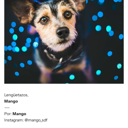
Lengüetazos,
Mango
---
Por:
Mango
Instagram: @mango_sdf