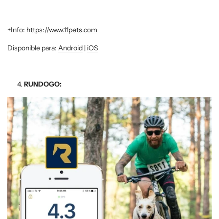
+Info:
https://www.11pets.com
Disponible para:
Android
|
iOS
RUNDOGO: